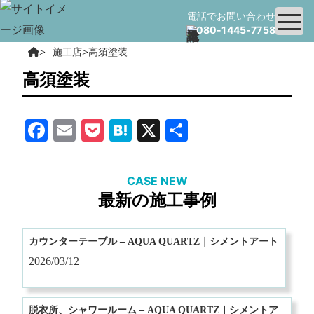
電話でお問い合わせ
080-1445-7758
>
>
施工店
高須塗装
高須塗装
Facebook
Email
Pocket
Hatena
X
共
有
CASE NEW
最新の施工事例
カウンターテーブル – AQUA QUARTZ｜シメントアート
2026/03/12
脱衣所、シャワールーム – AQUA QUARTZ｜シメントア