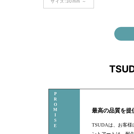
サイズ:
30mm ～
TSU
PROMISE
最高の品質を提
TSUDAは、お客
ントアートは、耐