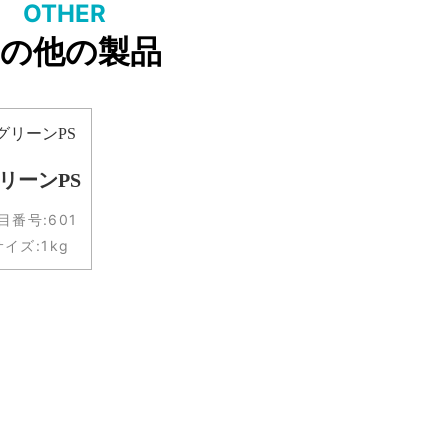
OTHER
の他の製品
リーンPS
目番号:
601
サイズ:
1kg